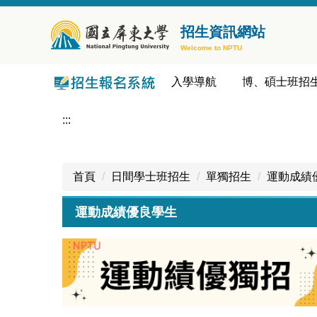
跳
到
招生資訊網站
主
Welcome to NPTU
要
內
入學導航
博、碩士班招
容
區
:::
首頁
日間學士班招生
單獨招生
運動成績
運動成績優良學生