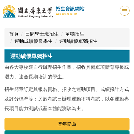
跳
招生資訊網站
到
Welcome to NPTU
主
要
內
首頁
日間學士班招生
單獨招生
容
運動成績優良學生
運動績優單獨招生
區
運動績優單獨招生
由各大專校院自行辦理招生作業，招收具備單項體育專長或
潛力、適合長期培訓的學生。
招生簡章訂定其報名資格、招收之運動項目、成績採計方式
及評分標準等；另於考試日辦理運動術科考試，以各運動專
長項目能力測試或基本體能測驗為主。
歷年簡章