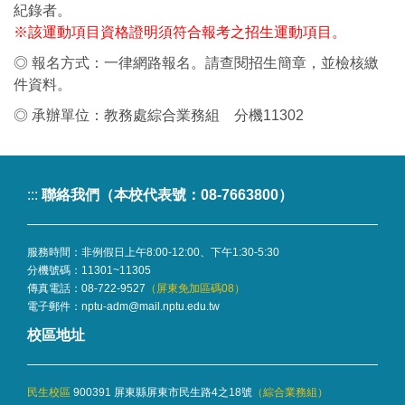
紀錄者。
※該運動項目資格證明須符合報考之招生運動項目。
◎ 報名方式：一律網路報名。請查閱招生簡章，並檢核繳
件資料。
◎ 承辦單位：教務處綜合業務組 分機11302
:::
聯絡我們（本校代表號：08-7663800）
服務時間：非例假日上午8:00-12:00、下午1:30-5:30
分機號碼：
11301~11305
傳真電話：08-722-9527
（屏東免加區碼08）
電子郵件：
nptu-adm@mail.nptu.edu.tw
校區地址
民生校區
900391 屏東縣屏東市民生路4之18號
（
綜合業務組
）