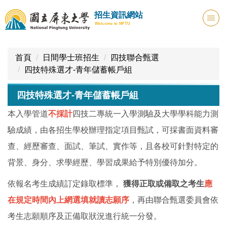
跳
招生資訊網站
到
Welcome to NPTU
主
要
內
首頁
日間學士班招生
四技聯合甄選
容
四技特殊選才-青年儲蓄帳戶組
區
四技特殊選才-青年儲蓄帳戶組
本入學管道
不採計
四技二專統一入學測驗及大學學科能力測
驗成績，由各招生學校辦理指定項目甄試，可採書面資料審
查、經歷審查、面試、筆試、實作等，且各校可針對特定的
背景、身分、求學經歷、學習成果給予特別優待加分。
依報名考生成績訂定錄取標準，
獲得正取或備取之考生
應
在規定時間內上網選填就讀志願序
，再由聯合甄選委員會依
考生志願順序及正備取狀況進行統一分發。