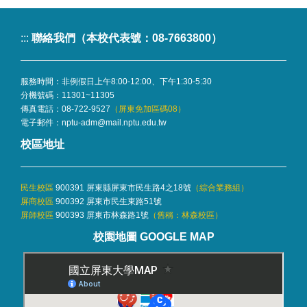
:::
聯絡我們（本校代表號：08-7663800）
服務時間：非例假日上午8:00-12:00、下午1:30-5:30
分機號碼：
11301~11305
傳真電話：08-722-9527
（屏東免加區碼08）
電子郵件：
nptu-adm@mail.nptu.edu.tw
校區地址
民生校區
900391 屏東縣屏東市民生路4之18號
（
綜合業務組
）
屏商校區
900392 屏東市民生東路51號
屏師校區
900393 屏東市林森路1號
（舊稱：林森校區）
校園地圖 GOOGLE MAP