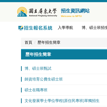
跳
到
招生資訊網站
主
Welcome to NPTU
要
內
入學導航
博、碩士班招
容
區
首頁
歷年招生簡章
歷年招生簡章
博、碩士班甄試
師資培育公費生碩士班
碩士在職專班
文化發展學士學位學程(原住民專班)單獨招生