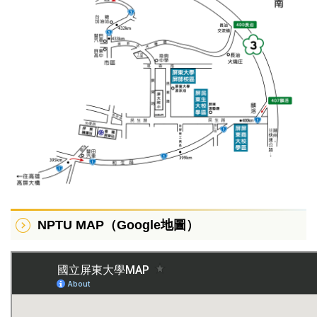
NPTU MAP（Google地圖）