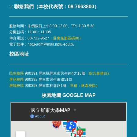
:::
聯絡我們（本校代表號：08-7663800）
服務時間：非例假日上午8:00-12:00、下午1:30-5:30
分機號碼：
11301~11305
傳真電話：08-722-9527
（屏東免加區碼08）
電子郵件：
nptu-adm@mail.nptu.edu.tw
校區地址
民生校區
900391 屏東縣屏東市民生路4之18號
（
綜合業務組
）
屏商校區
900392 屏東市民生東路51號
屏師校區
900393 屏東市林森路1號
（舊稱：林森校區）
校園地圖 GOOGLE MAP