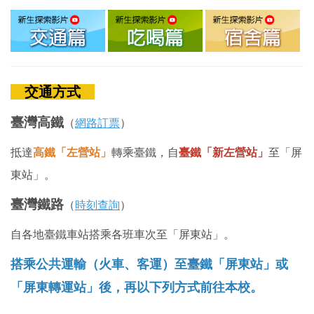
交通方式
臺灣高鐵
（
網路訂票
）
抵達
高鐵「左營站」
轉乘臺鐵，自
臺鐵「新左營站」
至「屏
東站」。
臺灣鐵路
（
時刻查詢
）
自各地臺鐵車站搭乘各班車次至「屏東站」。
搭乘公共運輸（火車、客運）至臺鐵「屏東站」或
「屏東轉運站」後，再以下列方式前往本校。