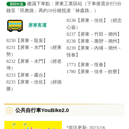
建議下車點：屏東工業區站（下車後需步行5分
鐘至「民教路」再約10分鐘抵達「林森路」）
8236【屏東－佳佐】（經忠
屏東客運
心崙）
8237【屏東－竹田－潮州】
8230【屏東－龍泉】
8238【屏東－萬巒－潮州】
8231【屏東－水門】（經東
8239【屏東－內埔－潮州－
勢）
恆春】
8232【屏東－水門】（經老
1773【屏東－恆春】
埤）
1780【屏東－佳冬－枋寮】
8233【屏東－霧台】
8235【屏東－佳佐】（經德
勝）
公共自行車YouBike2.0
*
資訊更新: 2023/2/6