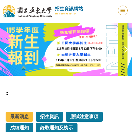
跳
招生資訊網站
到
Welcome to NPTU
主
要
內
容
區
:::
最新消息
招生資訊
應試注意事項
成績通知
錄取通知及榜示