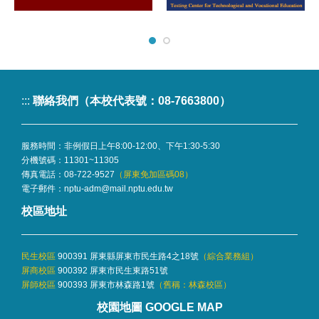
:::
聯絡我們（本校代表號：08-7663800）
服務時間：非例假日上午8:00-12:00、下午1:30-5:30
分機號碼：
11301~11305
傳真電話：08-722-9527
（屏東免加區碼08）
電子郵件：
nptu-adm@mail.nptu.edu.tw
校區地址
民生校區
900391 屏東縣屏東市民生路4之18號
（
綜合業務組
）
屏商校區
900392 屏東市民生東路51號
屏師校區
900393 屏東市林森路1號
（舊稱：林森校區）
校園地圖 GOOGLE MAP