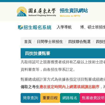
跳
到
招生資訊網站
主
Welcome to NPTU
要
內
入學導航
博、碩士班招
容
區
首頁
日間學士班招生
四技聯合甄選
四技
四技技優甄審
凡取得認可之競賽獲獎者或持有乙級以上技術士證
資料審查等，由各招生學系訂定。
甄審總成績計算方式為依據各指定項目甄審成績總分
備取之考生
應在規定時間內上網選填就讀志願序
，
簡章查詢
重要日程
網路報名
甄審繳費說明