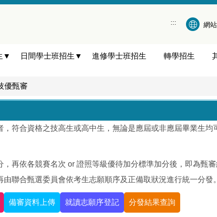
:::
網站
生▼
日間學士班招生▼
進修學士班招生
轉學招生
技優甄審
者，符合資格之技高生或高中生，無論是應屆或非應屆畢業生均
，再依各競賽名次 or 證照等級優待加分標準加分後，即為甄
再由聯合甄選委員會依考生志願順序及正備取狀況進行統一分發
備審資料上傳
就讀志願序登記
分發結果查詢