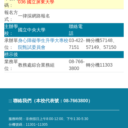
036 國立屏東大學
碼：
報名方
一律採網路報名
式：
主辦學
聯絡電
國立中央大學
校：
話
承辦單
身心障礙學生升學大專校
03-422-
轉分機57148、
位：
院甄試委員會
7151
57149、57150
榜示後
業務單
08-766-
教務處綜合業務組
轉分機11303
位：
3800
:::
聯絡我們（本校代表號：08-7663800）
服務時間：非例假日上午8:00-12:00、下午1:30-5:30
分機號碼：
11301~11305