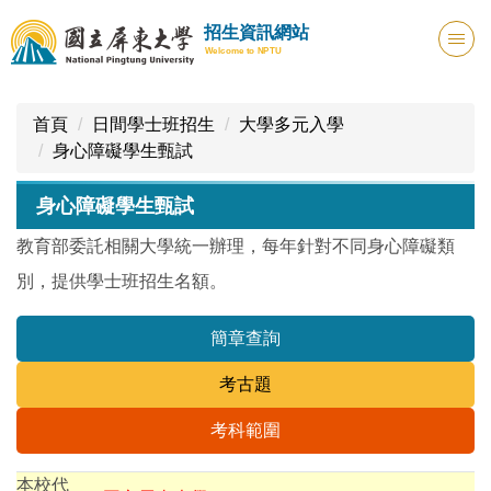
跳
招生資訊網站
到
Welcome to NPTU
主
要
內
首頁
日間學士班招生
大學多元入學
容
身心障礙學生甄試
區
身心障礙學生甄試
教育部委託相關大學統一辦理，每年針對不同身心障礙類
別，提供學士班招生名額。
簡章查詢
考古題
考科範圍
本校代