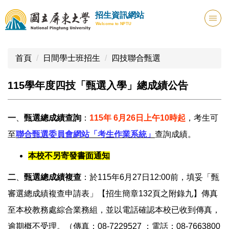
跳
招生資訊網站
到
Welcome to NPTU
主
要
內
首頁
日間學士班招生
四技聯合甄選
容
區
115學年度四技「甄選入學」總成績公告
一
、
甄選總成績查詢
：
115年 6月26日上午10時起
，考生可
至
聯合甄選委員會網站「考生作業系統」
查詢成績。
本校不另寄發書面通知
二
、
甄選總成績複查
：於115年6月27日12:00前，填妥「甄
審選總成績複查申請表」【招生簡章132頁之附錄九】傳真
至本校教務處綜合業務組，並以電話確認本校已收到傳真，
逾期概不受理。（傳真：08-7229527 ；電話：08-7663800