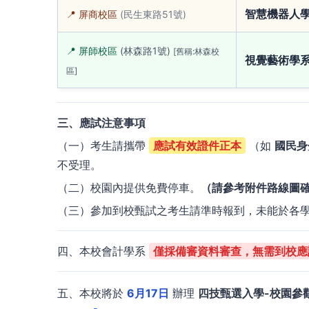
智慧機器人
📍 屏商校區
(民生東路51號)
📍 屏師校區
(林森路1號)
[舊稱:林森校
視覺藝術學
區]
三、應試注意事項
（一）考生請攜帶
應試有效證件正本
（如
國民身
不受理。
（二）校園內提供免費停車。
（請參考附件路線圖
（三）參加到校甄試之考生請準時報到，未能於各
四、本校會計學系
僅採備審資料審查，無需到校應
五、本校將於
6月17日
辦理
四技甄選入學-校園參