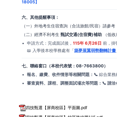
18005】
六、其他提醒事項：
（一）外地考生住宿查詢（合法旅館/民宿）請參考
（二）經濟不利考生
甄試交通(住宿費)補助
（低收
申請方式：完成面試後，
115年 6月26日
前，掛
📖 入學後本校學務處有「
築夢展翼弱勢翻轉計畫
七、聯絡窗口（本校代表號：08-7663800）
報名、繳費、收件情形等相關問題：📞
綜合業務組
審查資料、課程、調整面試場次等問題：📞 請洽
四技甄選【屏商校區】平面圖.pdf