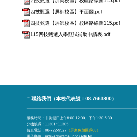
四技甄選【屏商校區】校區路線圖115.pdf
四技甄選【屏師校區】平面圖.pdf
四技甄選【屏師校區】校區路線圖115.pdf
115四技甄選入學甄試補助申請表.pdf
:::
聯絡我們（本校代表號：08-7663800）
服務時間：非例假日上午8:00-12:00、下午1:30-5:30
分機號碼：
11301~11305
傳真電話：08-722-9527
（屏東免加區碼08）
電子郵件：
nptu-adm@mail.nptu.edu.tw