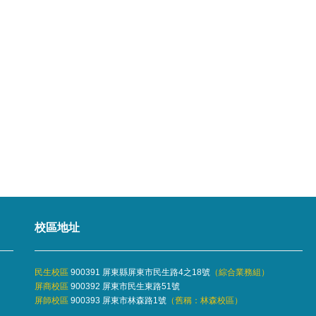
校區地址
民生校區
900391 屏東縣屏東市民生路4之18號
（
綜合業務組
）
屏商校區
900392 屏東市民生東路51號
屏師校區
900393 屏東市林森路1號
（舊稱：林森校區）