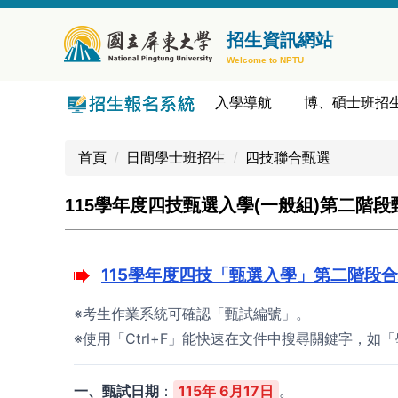
跳
到
招生資訊網站
主
Welcome to NPTU
要
內
入學導航
博、碩士班招
容
區
首頁
日間學士班招生
四技聯合甄選
115學年度四技甄選入學(一般組)第二階
115學年度四技「甄選入學」第二階段
※考生作業系統可確認「甄試編號」。
※使用「Ctrl+F」能快速在文件中搜尋關鍵字，
一、甄試日期
：
115年 6月17日
。