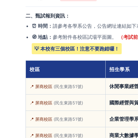
二、甄試報到資訊：
⏰ 時間：
請參考各學系公告，公告網址連結如下
🧭 地點：
參考附件各校區試場平面圖。
（考試前
💡 本校有三個校區！注意不要跑錯囉！
校區
招生學系
休閒事業經
📍 屏商校區
(民生東路51號)
國際經營與
📍 屏商校區
(民生東路51號)
企業管理學
📍 屏商校區
(民生東路51號)
商業大數據
📍 屏商校區
(民生東路51號)