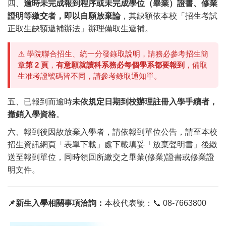
四、
逾時未完成報到程序或未完成學位（畢業）證書、修業
證明等繳交者，即以自願放棄論
，其缺額依本校「招生考試
正取生缺額遞補辦法」辦理備取生遞補。
⚠️ 學院聯合招生、統一分發錄取說明，請務必參考招生簡
章
第 2 頁
，
有意願就讀科系務必每個學系都要報到
，備取
生准考證號碼皆不同，請參考錄取通知單。
五、已報到而逾時
未依規定日期到校辦理註冊入學手續者，
撤銷入學資格
。
六、報到後因故放棄入學者，請依報到單位公告，請至本校
招生資訊網頁「表單下載」處下載填妥「放棄聲明書」後繳
送至報到單位，同時領回所繳交之畢業(修業)證書或修業證
明文件。
📌新生入學相關事項洽詢：
本校代表號：📞 08-7663800