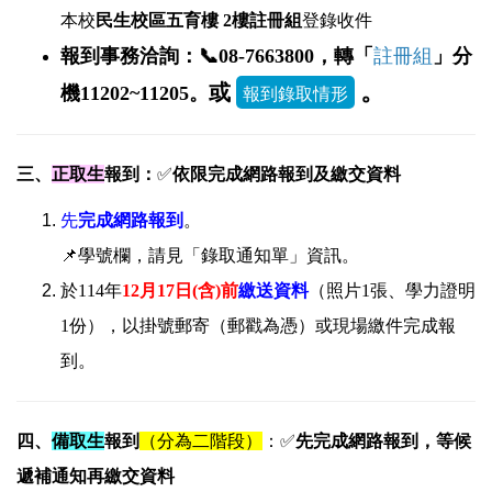
本校
民生校區五育樓 2樓註冊組
登錄收件
報到事務洽詢：📞08-7663800，轉「
註冊組
」分
。
或
機11202~11205。
三、
正取生
報到：
✅
依限完成網路報到及繳交資料
先
完成網路報到
。
📌學號欄，請見「錄取通知單」資訊。
於114年
12
月17日
(含)前
繳送資料
（照片1張、學力證明
1份），以掛號郵寄（郵戳為憑）或現場繳件完成報
到。
四、
備取生
報到
（分為二階段）
：✅
先完成網路報到，等候
遞補通知再繳交資料