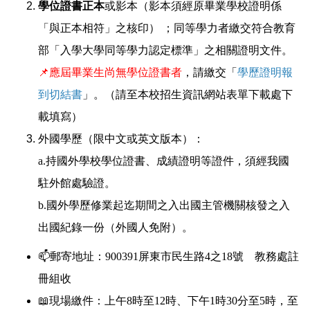
學位證書正本
或影本（影本須經原畢業學校證明係
「與正本相符」之核印） ；同等學力者繳交符合教育
部「入學大學同等學力認定標準」之相關證明文件。
📌
應屆畢業生尚無學位證書者
，請繳交「
學歷證明報
到切結書
」。（請至本校招生資訊網站表單下載處下
載填寫）
外國學歷（限中文或英文版本）：
a.持國外學校學位證書、成績證明等證件，須經我國
駐外館處驗證。
b.國外學歷修業起迄期間之入出國主管機關核發之入
出國紀錄一份（外國人免附）。
📫郵寄地址：900391屏東市民生路4之18號 教務處註
冊組收
📖現場繳件：上午8時至12時、下午1時30分至5時，至