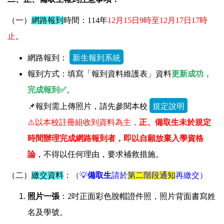
（一）
網路報到
時間：114年
12月15日9時至12月17日17時
止
。
網路報到：
報到方式：填寫「報到資料維護表」資料
更新成功，
完成報到
✅
。
📌報到需上傳照片，請先參閱本校
⚠️
以本校註冊組收到資料為主，
正、備取生未於規定
時間辦理完成網路報到者，即以自願放棄入學資格
論
，不得以任何理由，要求補救措施。
（二）
繳交資料
：
（💡
備取生
請於
第二階段通知
再繳交）
照片一張
：2吋正面彩色脫帽證件照，照片背面書寫姓
名及學號。