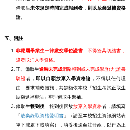
備取生
未依規定時間完成報到者，則以放棄遞補資格
論
。
五、附註
非應屆畢業生一律繳交學位證書
，不得簽具切結書，
違者取消入學資格。
正、備取生
逾時未完成
網路報到或未完成學歷(力)證書
驗證
者，
即以自願放棄入學資格論
，不得以任何理
由，要求補救措施，其缺額依本校「招生考試正取生
缺額遞補辦法」辦理備取生遞補。
錄取生
報到後
，報到後因故
放棄入學資格
者，請填寫
「
放棄錄取資格聲明書
」（請至本校招生資訊網站表
單下載處下載填寫），填妥後送至註冊組，以作為正