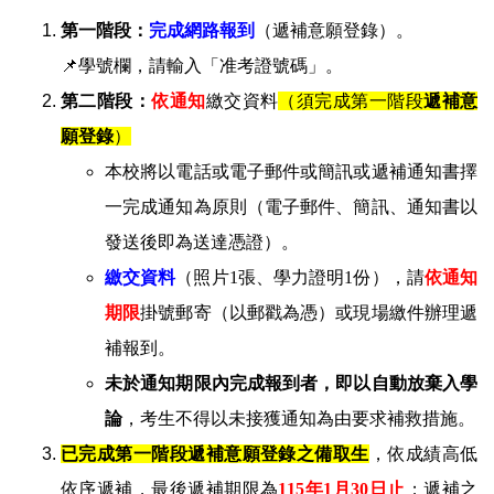
第一階段：
完成網路報到
（遞補意願登錄）。
📌學號欄，請輸入「准考證號碼」。
第二階段：
依通知
繳交資料
（須完成第一階段
遞補意
願登錄
）
本校將以電話或電子郵件或簡訊或遞補通知書擇
一完成通知為原則（電子郵件、簡訊、通知書以
發送後即為送達憑證）。
繳交資料
（照片1張、學力證明1份），請
依通知
期限
掛號郵寄（以郵戳為憑）或現場繳件辦理遞
補報到。
未於通知期限內完成報到者，即以自動放棄入學
論
，考生不得以未接獲通知為由要求補救措施。
已完成第一階段
遞補意願登錄之
備取生
，依成績高低
依序遞補，最後遞補期限為
115年1月30日止
；遞補之