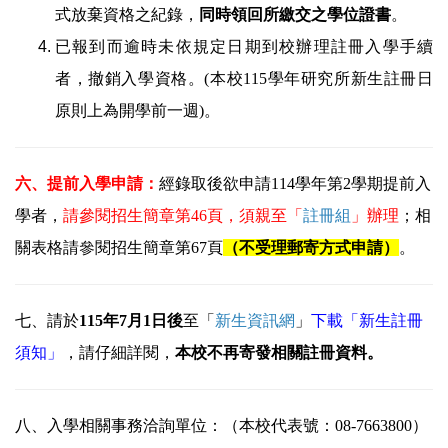
式放棄資格之紀錄，
同時領回所繳交之學位證書
。
已報到而逾時未依規定日期到校辦理註冊入學手續
者，撤銷入學資格。(本校115學年研究所新生註冊日
原則上為開學前一週)。
六、提前入學申請：
經錄取後欲申請114學年第2學期提前入
學者，
請參閱招生簡章第46頁，須親至「
註冊組
」辦理
；相
關表格請參閱招生簡章第67頁
（不受理郵寄方式申請）
。
七、請於
115年7月1日後
至「
新生資訊網
」
下載「新生註冊
須知」
，請仔細詳閱，
本校不再寄發相關註冊資料。
八、入學相關事務洽詢單位：（本校代表號：08-7663800）