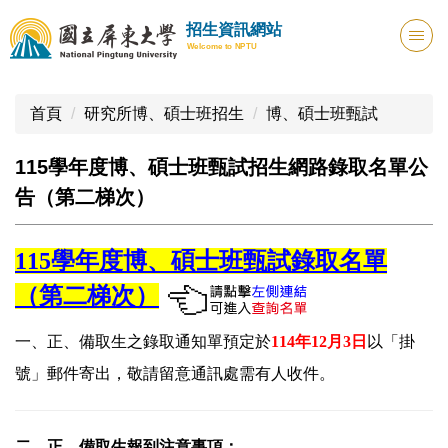
跳
招生資訊網站
到
Welcome to NPTU
主
要
內
首頁
研究所博、碩士班招生
博、碩士班甄試
容
區
115學年度博、碩士班甄試招生網路錄取名單公
告（第二梯次）
115
學年度博、碩士班甄試錄取名單
（第二梯次）
一、正、備取生之錄取通知單預定於
114
年12
月3
日
以「掛
號」郵件寄出，敬請留意通訊處需有人收件。
二、正、備取生報到注意事項：