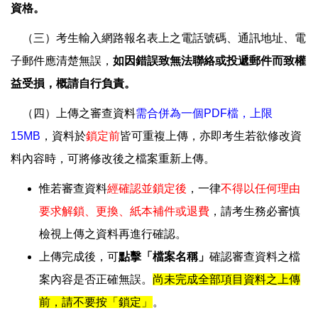
資格。
（三）考生輸入網路報名表上之電話號碼、通訊地址、電
子郵件應清楚無誤，
如因錯誤致無法聯絡或投遞郵件而致權
益受損，概請自行負責。
（四）上傳之審查資料
需合併為一個PDF檔，上限
15MB
，資料於
鎖定前
皆可重複上傳，亦即考生若欲修改資
料內容時，可將修改後之檔案重新上傳。
惟若審查資料
經確認並鎖定後
，一律
不得以任何理由
要求解鎖、更換、紙本補件或退費
，請考生務必審慎
檢視上傳之資料再進行確認。
上傳完成後，可
點擊「檔案名稱」
確認審查資料之檔
案內容是否正確無誤。
尚未完成全部項目資料之上傳
前，請不要按「鎖定」
。