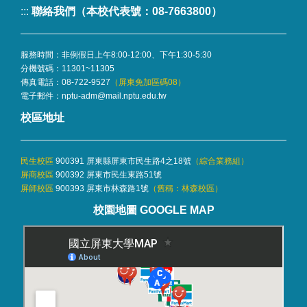
:::
聯絡我們（本校代表號：08-7663800）
服務時間：非例假日上午8:00-12:00、下午1:30-5:30
分機號碼：
11301~11305
傳真電話：08-722-9527
（屏東免加區碼08）
電子郵件：
nptu-adm@mail.nptu.edu.tw
校區地址
民生校區
900391 屏東縣屏東市民生路4之18號
（
綜合業務組
）
屏商校區
900392 屏東市民生東路51號
屏師校區
900393 屏東市林森路1號
（舊稱：林森校區）
校園地圖 GOOGLE MAP