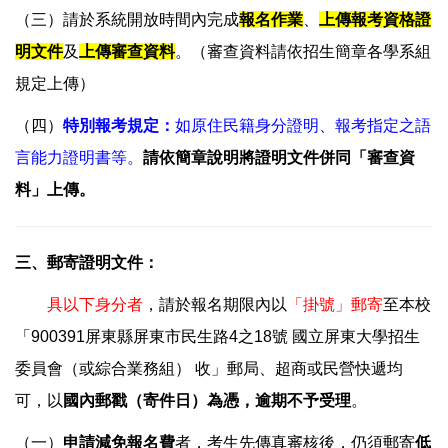
（三）請於系統開放時間內完成
報名作業
、
上傳報考資格證
明文件
及
上傳審查資料
。（審查資料請依招生簡章各學系組
規定上傳）
（四）
特別報考規定：
如原住民籍身分證明、報考指定之語
言能力證明書等。
請依簡章說明將證明文件併同「審查資
料」上傳。
三、郵寄證明文件：
具以下身分者
，請於報名期限內以
「掛號」郵寄
至本校
「900391屏東縣屏東市民生路4之18號 國立屏東大學招生
委員會（或綜合業務組） 收」郵局、超商或民營快遞均
可，以
國內郵戳（寄件日）為憑，逾期不予受理
。
（一）
申請減免報名費
者，考生先傳真審核後，仍須郵寄
低