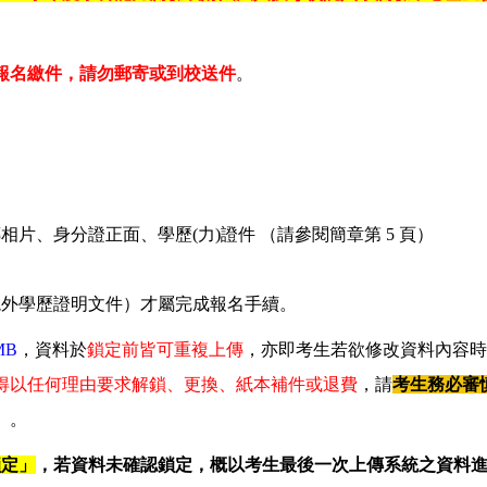
報名繳件，請勿郵寄或到校送件
。
片、身分證正面、學歷(力)證件 （請參閱簡章第 5 頁）
境外學歷證明文件）才屬完成報名手續。
MB
，資料於
鎖定前皆可重複上傳
，亦即考生若欲修改資料內容時
得以任何理由要求解鎖、更換、紙本補件或退費
，請
考生務必審
）
。
鎖定」
，若資料未確認鎖定，概以考生最後一次上傳系統之資料