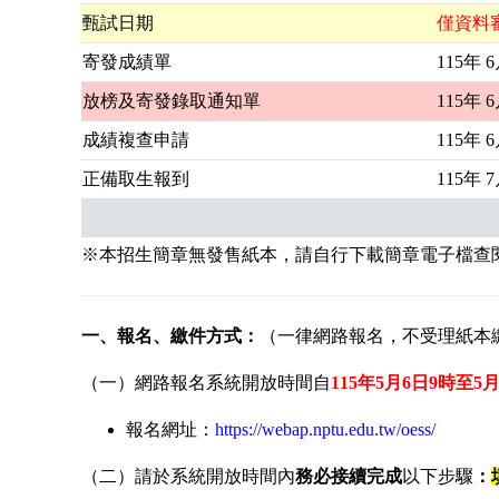
甄試日期
僅資料
寄發成績單
115年 
放榜及寄發錄取通知單
115年 
成績複查申請
115年 
正備取生報到
115年 
※本招生簡章無發售紙本，請自行下載簡章電子檔查
一、報名、繳件方式：
（一律網路報名，不受理紙本
（一）網路報名系統開放時間自
115年5月6日9時至5月
報名網址：
https://webap.nptu.edu.tw/oess/
（二）請於系統開放時間內
務必接續完成
以下步驟
：