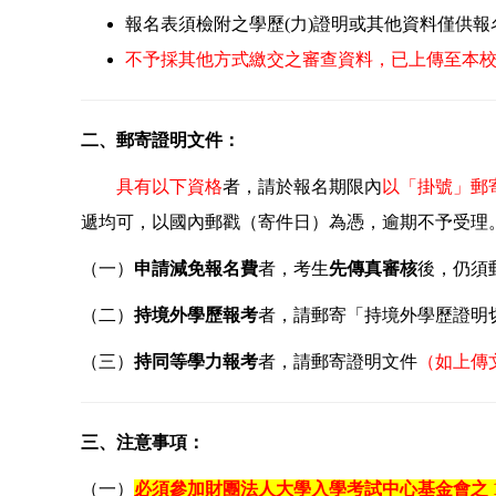
報名表須檢附之學歷(力)證明或其他資料僅供
不予採其他方式繳交之審查資料，已上傳至本
二、郵寄證明文件：
具有以下資格
者，請於報名期限內
以「掛號」郵
遞均可，以國內郵戳（寄件日）為憑，逾期不予受理
（一）
申請減免報名費
者，考生
先傳真審核
後，仍須
（二）
持境外學歷報考
者，請郵寄「持境外學歷證明
（三）
持同等學力報考
者，請郵寄證明文件
（如上傳
三、注意事項：
（一）
必須參加財團法人大學入學考試中心基金會之 1