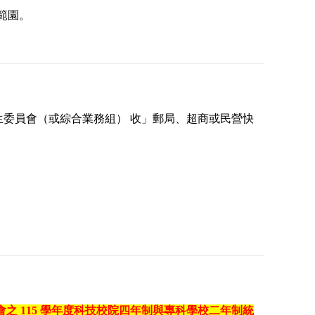
範園。
學招生委員會（或綜合業務組） 收」郵局、超商或民營快
之 115 學年度科技校院四年制與專科學校二年制統