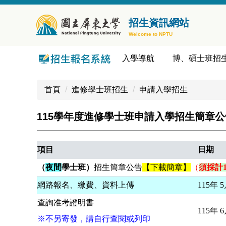
跳
到
招生資訊網站
主
Welcome to NPTU
要
內
入學導航
博、碩士班招
容
區
首頁
進修學士班招生
申請入學招生
115學年度進修學士班申請入學招生簡章公告 (報名
項目
日期
（
夜間
學士班）
招生簡章公告
【下載簡章】
（
須採計
網路報名、繳費、資料上傳
115年 
查詢准考證明書
115年 
※不另寄發，請自行查閱或列印